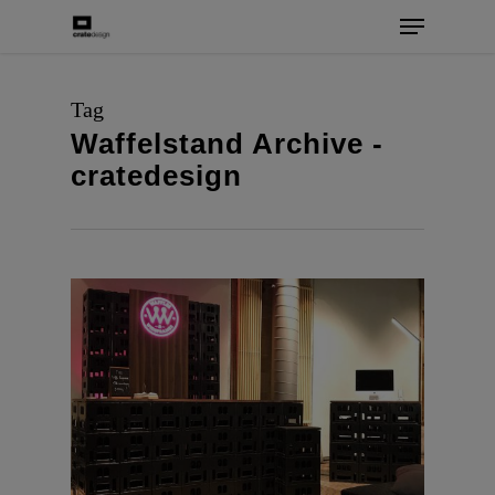
Skip
Menu
to
main
Tag
content
Waffelstand Archive -
cratedesign