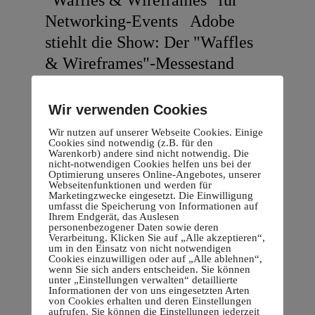
"Waffles & Wireframes" für
Networking-Events Adobe
stiehlt die Show: Der "Waffles
& Wireframes"-Messestand
Hallo, Design-Enthusiasten!
Wenn Adobe etwas Neues auf
Wir verwenden Cookies
den Markt bringt, ist die ganze
Wir nutzen auf unserer Webseite Cookies. Einige
Cookies sind notwendig (z.B. für den
Design-Welt in Aufruhr – und so
Warenkorb) andere sind nicht notwendig. Die
nicht-notwendigen Cookies helfen uns bei der
war es auch mit Adobe XD,
Optimierung unseres Online-Angebotes, unserer
Webseitenfunktionen und werden für
einem bahnbrechenden Tool, das
Marketingzwecke eingesetzt. Die Einwilligung
umfasst die Speicherung von Informationen auf
die Designbranche
Ihrem Endgerät, das Auslesen
personenbezogener Daten sowie deren
revolutioniert. Aber Adobe
Verarbeitung. Klicken Sie auf „Alle akzeptieren“,
um in den Einsatz von nicht notwendigen
wollte mehr...
Cookies einzuwilligen oder auf „Alle ablehnen“,
wenn Sie sich anders entscheiden. Sie können
unter „Einstellungen verwalten“ detaillierte
Read More
Informationen der von uns eingesetzten Arten
von Cookies erhalten und deren Einstellungen
aufrufen. Sie können die Einstellungen jederzeit