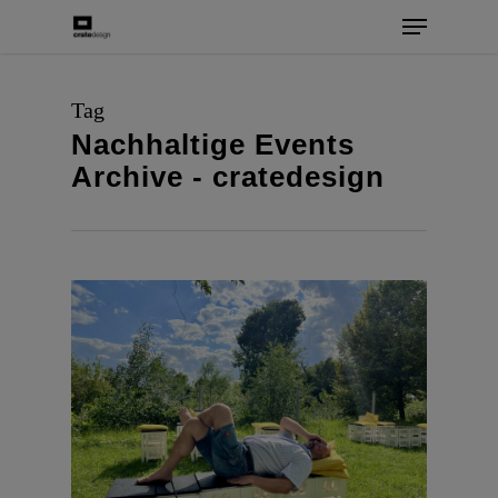
Skip
Menu
to
main
Tag
content
Nachhaltige Events
Archive - cratedesign