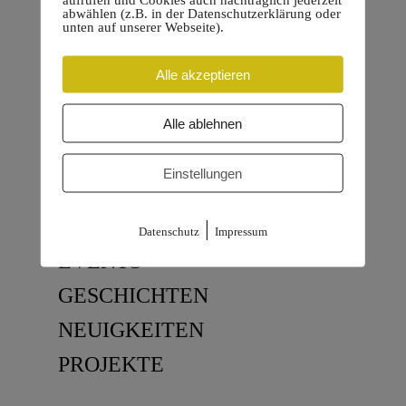
abwählen (z.B. in der Datenschutzerklärung oder
unten auf unserer Webseite).
Alle akzeptieren
Alle ablehnen
Einstellungen
KATEGORIEN
ALLGEMEIN
|
Datenschutz
Impressum
EVENTS
GESCHICHTEN
NEUIGKEITEN
PROJEKTE