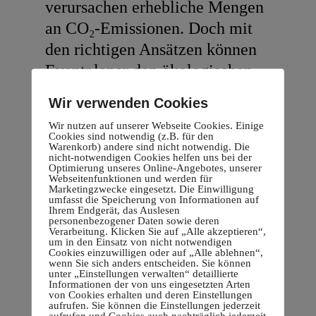
verursachen erhebliche Mengen
an CO₂-Emissionen. Doch mit
den richtigen Ansätzen können
Eventplaner den ökologischen
Fußabdruck drastisch
Wir verwenden Cookies
reduzieren. Wie hoch ist der
Wir nutzen auf unserer Webseite Cookies. Einige
CO₂-Abdruck eines klassischen
Cookies sind notwendig (z.B. für den
Warenkorb) andere sind nicht notwendig. Die
Events, und welche Maßnahmen
nicht-notwendigen Cookies helfen uns bei der
Optimierung unseres Online-Angebotes, unserer
helfen wirklich? Wir haben die
Webseitenfunktionen und werden für
Marketingzwecke eingesetzt. Die Einwilligung
wichtigsten Zahlen, Fakten und
umfasst die Speicherung von Informationen auf
Ihrem Endgerät, das Auslesen
Tipps für euch
personenbezogener Daten sowie deren
Verarbeitung. Klicken Sie auf „Alle akzeptieren“,
zusammengefasst....
um in den Einsatz von nicht notwendigen
Cookies einzuwilligen oder auf „Alle ablehnen“,
wenn Sie sich anders entscheiden. Sie können
unter „Einstellungen verwalten“ detaillierte
Read More
Informationen der von uns eingesetzten Arten
von Cookies erhalten und deren Einstellungen
aufrufen. Sie können die Einstellungen jederzeit
aufrufen und Cookies auch nachträglich jederzeit