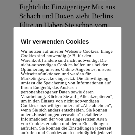
Fightclub: Einzigartiger Mix aus
Schach und Boxen zieht Berlins
Elite an Haben Sie schon vom
Intellectual Fightclub gehört?
Wir verwenden Cookies
Wenn nicht, stellen Sie sich eine
Mischung aus Schach und
Wir nutzen auf unserer Webseite Cookies. Einige
Cookies sind notwendig (z.B. für den
Boxen vor – ein aufregender
Warenkorb) andere sind nicht notwendig. Die
nicht-notwendigen Cookies helfen uns bei der
Wettkampf, der die geistige und
Optimierung unseres Online-Angebotes, unserer
Webseitenfunktionen und werden für
körperliche Stärke seiner
Marketingzwecke eingesetzt. Die Einwilligung
umfasst die Speicherung von Informationen auf
Teilnehmer auf die Probe
Ihrem Endgerät, das Auslesen
personenbezogener Daten sowie deren
stellt....
Verarbeitung. Klicken Sie auf „Alle akzeptieren“,
um in den Einsatz von nicht notwendigen
Cookies einzuwilligen oder auf „Alle ablehnen“,
wenn Sie sich anders entscheiden. Sie können
Read More
unter „Einstellungen verwalten“ detaillierte
Informationen der von uns eingesetzten Arten
von Cookies erhalten und deren Einstellungen
aufrufen. Sie können die Einstellungen jederzeit
aufrufen und Cookies auch nachträglich jederzeit